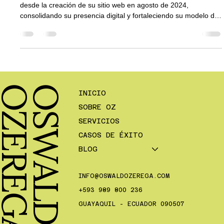
desde la creación de su sitio web en agosto de 2024,
consolidando su presencia digital y fortaleciendo su modelo de
administración de propiedades. Gracias a una estrategia
basada en crecimiento orgánico, optimización web, Google
Business Profile y plataformas de gestión como Hostaway, la
empresa incrementó su portafolio en un 50 % y proyecta un
crecimiento superior al 140 %. Un caso real de escalamiento
inmobiliario
A
O
S
W
A
L
D
O
Z
E
R
E
G
INICIO
SOBRE OZ
SERVICIOS
CASOS DE ÉXITO
BLOG
INFO@OSWALDOZEREGA.COM
+593 989 800 236
GUAYAQUIL - ECUADOR 090507