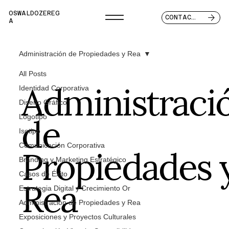
OSWALDOZEREG
CONTACTO
A
Administración de Propiedades y Rea
All Posts
Administraci
Identidad Corporativa
Diseño Gráfico
de
Logotipo
Isotipo
Propiedades 
Comunicación Corporativa
Branding y Marketing Estratégico
Rea
Casos de Éxito
Estrategia Digital y Crecimiento Or
Administración de Propiedades y Rea
Exposiciones y Proyectos Culturales