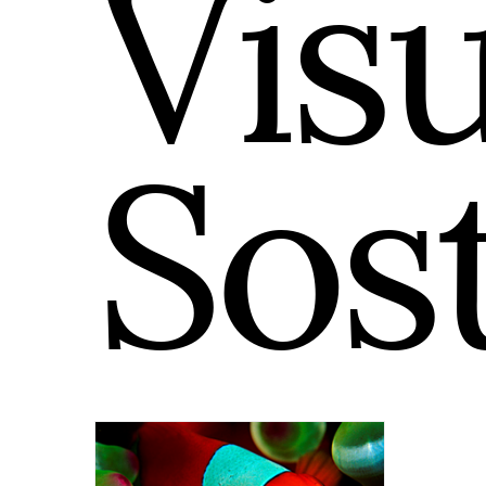
Visu
Sost