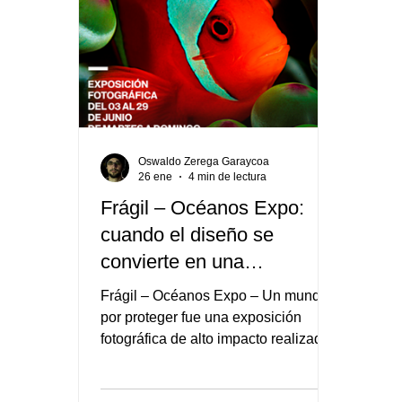
Oswaldo Zerega Garaycoa
26 ene
4 min de lectura
Frágil – Océanos Expo:
cuando el diseño se
convierte en una
herramienta de conciencia
Frágil – Océanos Expo – Un mundo
ambiental
por proteger fue una exposición
fotográfica de alto impacto realizada
en el MAAC entre mayo y junio de
2015, organizada por el Ministerio