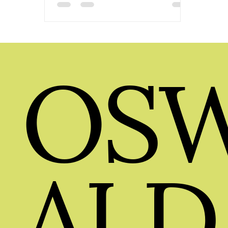
del Ambiente del Ecuador, el
Consejo de Gobierno del Régimen
Especial de Galápagos y The Living
OS
Oceans. Fui responsable del
desarrollo integral de las piezas
gráficas de difusión: afiches, vallas,
flyers, invitaciones, contenido para
redes, prensa y material editorial,
contribuyendo a una muestra que
recibió
ALD