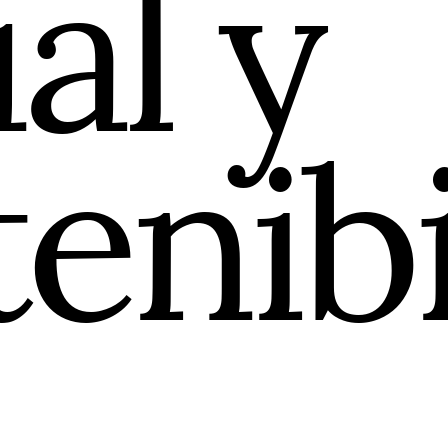
al y
enibi