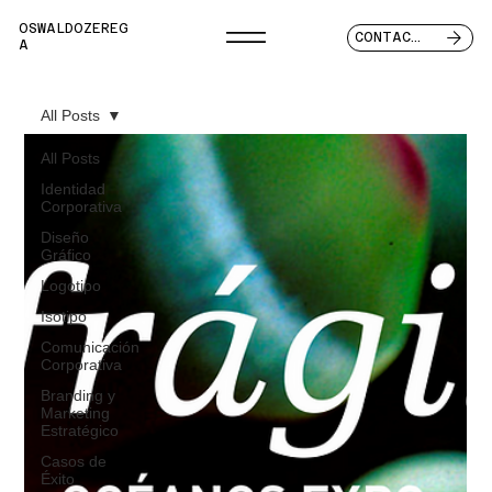
OSWALDOZEREG
CONTACTO
A
All Posts
All Posts
Identidad
Corporativa
Diseño
Gráfico
Logotipo
Isotipo
Comunicación
Corporativa
Branding y
Marketing
Estratégico
Casos de
Éxito