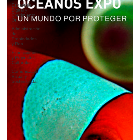
Estrategia
Digital y
Crecimiento
Or
Administración
de
Propiedades
y Rea
Exposiciones
y Proyectos
Culturales
Comunicación
Visual y
Sostenibilida