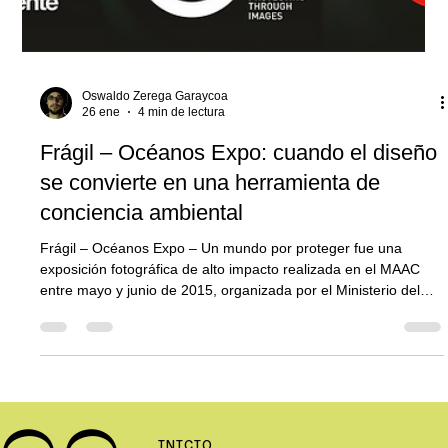
Oswaldo Zerega Garaycoa
26 ene
4 min de lectura
Frágil – Océanos Expo: cuando el diseño
se convierte en una herramienta de
conciencia ambiental
Frágil – Océanos Expo – Un mundo por proteger fue una
exposición fotográfica de alto impacto realizada en el MAAC
entre mayo y junio de 2015, organizada por el Ministerio del
Ambiente del Ecuador, el Consejo de Gobierno del Régimen
Especial de Galápagos y The Living Oceans. Fui responsable
del desarrollo integral de las piezas gráficas de difusión:
afiches, vallas, flyers, invitaciones, contenido para redes,
prensa y material editorial, contribuyendo a una muestra que