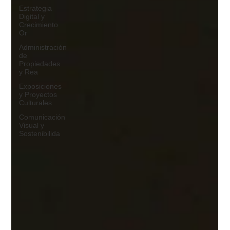
Estrategia
Digital y
Crecimiento
Or
Administración
de
Propiedades
y Rea
Exposiciones
y Proyectos
Culturales
Comunicación
Visual y
Sostenibilida