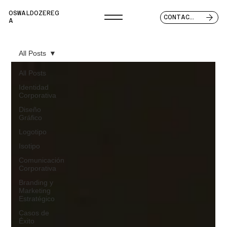
OSWALDOZEREG
CONTACTO
A
All Posts
All Posts
Identidad
Corporativa
Diseño
Gráfico
Logotipo
Isotipo
Comunicación
Corporativa
Branding y
Marketing
Estratégico
Casos de
Éxito