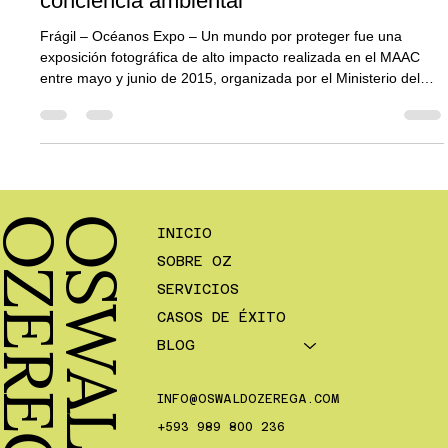
se convierte en una herramienta de
conciencia ambiental
Frágil – Océanos Expo – Un mundo por proteger fue una
exposición fotográfica de alto impacto realizada en el MAAC
entre mayo y junio de 2015, organizada por el Ministerio del
Ambiente del Ecuador, el Consejo de Gobierno del Régimen
Especial de Galápagos y The Living Oceans. Fui responsable
del desarrollo integral de las piezas gráficas de difusión:
afiches, vallas, flyers, invitaciones, contenido para redes,
prensa y material editorial, contribuyendo a una muestra que
recibió
A
O
S
W
A
L
D
O
Z
E
R
E
G
INICIO
SOBRE OZ
SERVICIOS
CASOS DE ÉXITO
BLOG
INFO@OSWALDOZEREGA.COM