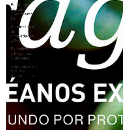
Estrategia
Digital y
Crecimiento
Or
Administración
de
Propiedades
y Rea
Exposiciones
y Proyectos
Culturales
Comunicación
Visual y
Sostenibilida