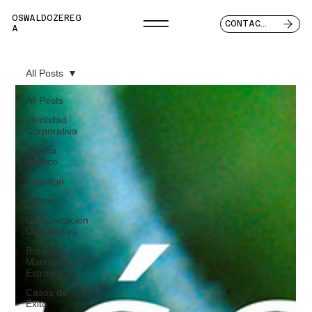
OSWALDOZEREG
CONTACTO
A
All Posts
All Posts
Identidad
Corporativa
Diseño
Gráfico
Logotipo
Isotipo
Comunicación
Corporativa
Branding y
Marketing
Estratégico
Casos de
Éxito