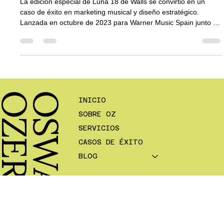
como objeto de deseo
La edición especial de Luna 18 de Walls se convirtió en un
caso de éxito en marketing musical y diseño estratégico.
Lanzada en octubre de 2023 para Warner Music Spain junto a
la Agencia Mascalágrimas, incluyó un Funko personalizado del
artista, diseñado a partir de la estética del disco. Una acción
que demostró cómo el diseño y el branding elevan el valor de
una edición física y fortalecen la conexión con los fans.
A
O
S
W
A
L
D
O
Z
E
R
E
G
INICIO
SOBRE OZ
SERVICIOS
CASOS DE ÉXITO
BLOG
INFO@OSWALDOZEREGA.COM
+593 989 800 236