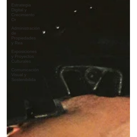
Estrategia
Digital y
Crecimiento
Or
Administración
de
Propiedades
y Rea
Exposiciones
y Proyectos
Culturales
Comunicación
Visual y
Sostenibilida