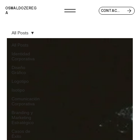
OSWALDOZEREG
CONTACTO
A
All Posts
All Posts
Identidad
Corporativa
Diseño
Gráfico
Logotipo
Isotipo
Comunicación
Corporativa
Branding y
Marketing
Estratégico
Casos de
Éxito