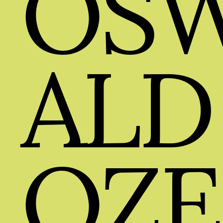
OS
ALD
OZE