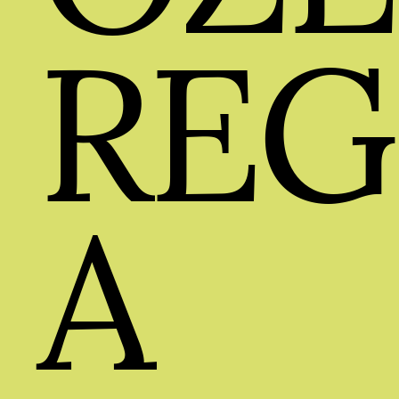
REG
A