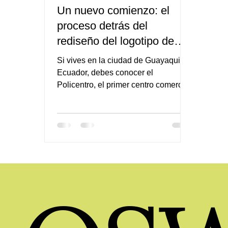
Un nuevo comienzo: el
proceso detrás del
rediseño del logotipo de
Policentro
Si vives en la ciudad de Guayaquil-
Ecuador, debes conocer el
Policentro, el primer centro comercial
,fundado en 1979, y uno de los más
emblemáticos de la ciudad. Su
constante renovación y actualización
en infraestructura e identidad
corporativa simbolizan el progreso y
la adaptación a las nuevas
tendencias urbanísticas que ocurren
en la Perla del Pacífico.