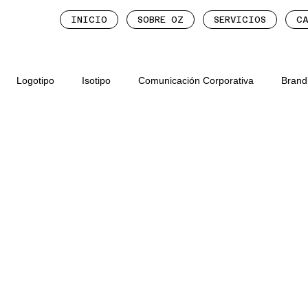
INICIO
SOBRE OZ
SERVICIOS
CA
Logotipo
Isotipo
Comunicación Corporativa
Brand
ón de Propiedades y Rea
Exposiciones y Proyectos Culturales