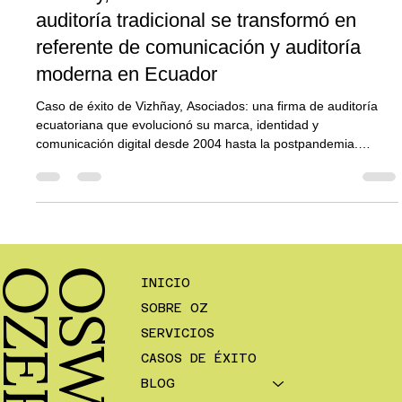
Vizhñay, Asociados: cómo una firma de
auditoría tradicional se transformó en
referente de comunicación y auditoría
moderna en Ecuador
Caso de éxito de Vizhñay, Asociados: una firma de auditoría
ecuatoriana que evolucionó su marca, identidad y
comunicación digital desde 2004 hasta la postpandemia.
Rediseño de identidad, web estratégica, brochures interactivos,
campañas de awareness, contacto directo con alta dirección y
auditorías para Récord Guinness, posicionándola como
referente innovador en el sector de auditoría externa en
Ecuador.
INICIO
SOBRE OZ
SERVICIOS
CASOS DE ÉXITO