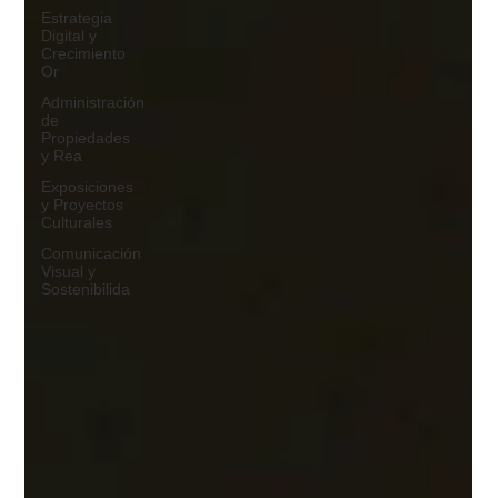
Estrategia
Digital y
Crecimiento
Or
Administración
de
Propiedades
y Rea
Exposiciones
y Proyectos
Culturales
Comunicación
Visual y
Sostenibilida