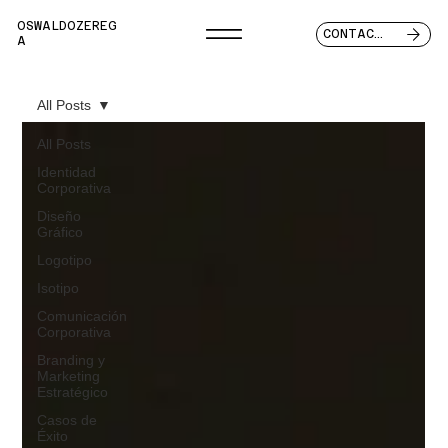
OSWALDOZEREG
CONTACTO
A
All Posts
All Posts
Identidad
Corporativa
Diseño
Gráfico
Logotipo
Isotipo
Comunicación
Corporativa
Branding y
Marketing
Estratégico
Casos de
Éxito