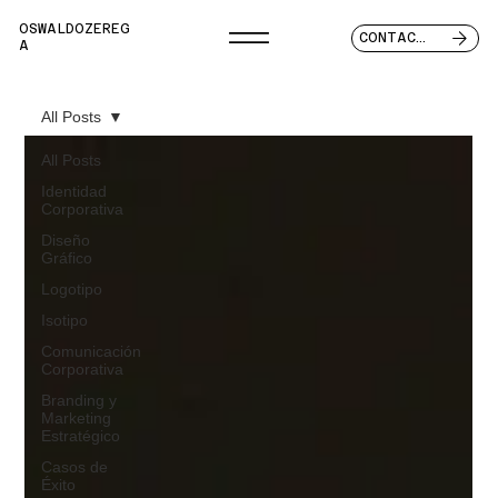
OSWALDOZEREG
CONTACTO
A
All Posts
All Posts
Identidad
Corporativa
Diseño
Gráfico
Logotipo
Isotipo
Comunicación
Corporativa
Branding y
Marketing
Estratégico
Casos de
Éxito