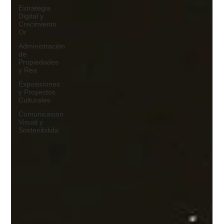
Estrategia
Digital y
Crecimiento
Or
Administración
de
Propiedades
y Rea
Exposiciones
y Proyectos
Culturales
Comunicación
Visual y
Sostenibilida