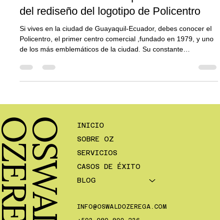
Un nuevo comienzo: el proceso detrás
del rediseño del logotipo de Policentro
Si vives en la ciudad de Guayaquil-Ecuador, debes conocer el
Policentro, el primer centro comercial ,fundado en 1979, y uno
de los más emblemáticos de la ciudad. Su constante
renovación y actualización en infraestructura e identidad
corporativa simbolizan el progreso y la adaptación a las nuevas
tendencias urbanísticas que ocurren en la Perla del Pacífico.
A
O
S
W
A
L
D
O
Z
E
R
E
G
INICIO
SOBRE OZ
SERVICIOS
CASOS DE ÉXITO
BLOG