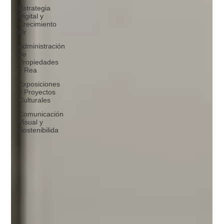
Estrategia
Digital y
Crecimiento
Or
Administración
de
Propiedades
y Rea
Exposiciones
y Proyectos
Culturales
Comunicación
Visual y
Sostenibilida