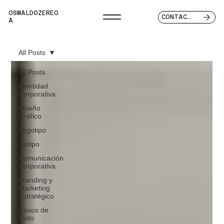
OSWALDOZEREG
CONTACTO
A
All Posts
All Posts
Identidad
Corporativa
Diseño
Gráfico
Logotipo
Isotipo
Comunicación
Corporativa
Branding y
Marketing
Estratégico
Casos de
Éxito