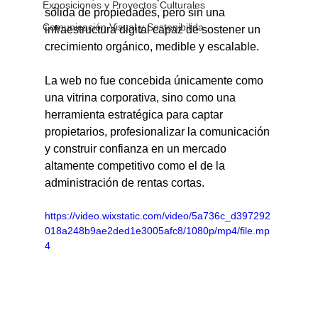
Exposiciones y Proyectos Culturales
sólida de propiedades, pero sin una 
Comunicación Visual y Sostenibilida
infraestructura digital capaz de sostener un 
crecimiento orgánico, medible y escalable. 
La web no fue concebida únicamente como 
una vitrina corporativa, sino como una 
herramienta estratégica para captar 
propietarios, profesionalizar la comunicación 
y construir confianza en un mercado 
altamente competitivo como el de la 
administración de rentas cortas.
https://video.wixstatic.com/video/5a736c_d397292
018a248b9ae2ded1e3005afc8/1080p/mp4/file.mp
4