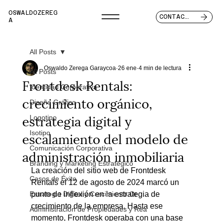
OSWALDOZEREG
CONTACTO
A
All Posts
Oswaldo Zerega Garaycoa
26 ene
4 min de lectura
All Posts
Frontdesk Rentals:
Identidad Corporativa
crecimiento orgánico,
Diseño Gráfico
estrategia digital y
Logotipo
escalamiento del modelo de
Isotipo
Comunicación Corporativa
administración inmobiliaria
Branding y Marketing Estratégico
La creación del sitio web de Frontdesk 
Casos de Éxito
Rentals el 12 de agosto de 2024 marcó un 
Estrategia Digital y Crecimiento Or
punto de inflexión en la estrategia de 
crecimiento de la empresa. Hasta ese 
Administración de Propiedades y Rea
momento, Frontdesk operaba con una base 