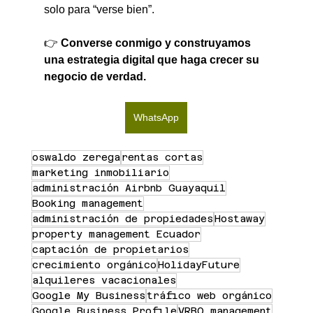
solo para “verse bien”.
👉 
Converse conmigo y construyamos 
una estrategia digital que haga crecer su 
negocio de verdad.
WhatsApp
oswaldo zerega
rentas cortas
marketing inmobiliario
administración Airbnb Guayaquil
Booking management
administración de propiedades
Hostaway
property management Ecuador
captación de propietarios
crecimiento orgánico
HolidayFuture
alquileres vacacionales
Google My Business
tráfico web orgánico
Google Business Profile
VRBO management